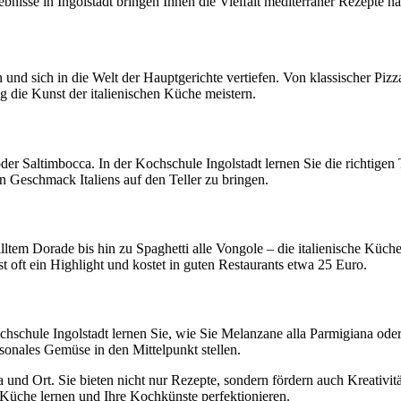
bnisse in Ingolstadt bringen Ihnen die Vielfalt mediterraner Rezepte näh
 und sich in die Welt der Hauptgerichte vertiefen. Von klassischer Pizz
ig die Kunst der italienischen Küche meistern.
er Saltimbocca. In der Kochschule Ingolstadt lernen Sie die richtigen
n Geschmack Italiens auf den Teller zu bringen.
lltem Dorade bis hin zu Spaghetti alle Vongole – die italienische Küche
t oft ein Highlight und kostet in guten Restaurants etwa 25 Euro.
ochschule Ingolstadt lernen Sie, wie Sie Melanzane alla Parmigiana oder
onales Gemüse in den Mittelpunkt stellen.
a und Ort. Sie bieten nicht nur Rezepte, sondern fördern auch Kreativi
e Küche lernen und Ihre Kochkünste perfektionieren.