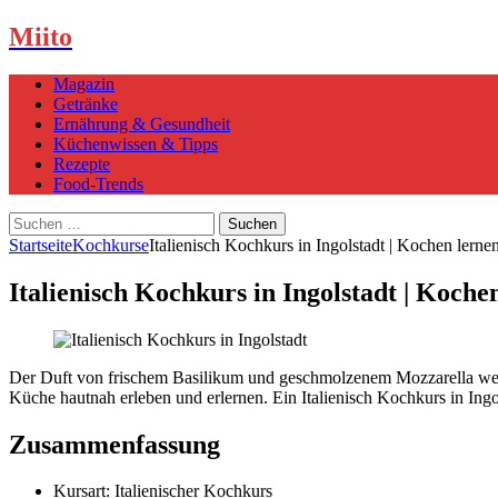
Miito
Magazin
Getränke
Ernährung & Gesundheit
Küchenwissen & Tipps
Rezepte
Food-Trends
Suchen
nach:
Startseite
Kochkurse
Italienisch Kochkurs in Ingolstadt | Kochen lerne
Italienisch Kochkurs in Ingolstadt | Koche
Der Duft von frischem Basilikum und geschmolzenem Mozzarella weckt
Küche hautnah erleben und erlernen. Ein Italienisch Kochkurs in Ingol
Zusammenfassung
Kursart: Italienischer Kochkurs