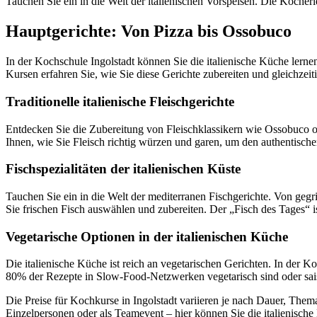
Tauchen Sie ein in die Welt der italienischen Vorspeisen. Die Kocherle
Hauptgerichte: Von Pizza bis Ossobuco
In der Kochschule Ingolstadt können Sie die italienische Küche lernen
Kursen erfahren Sie, wie Sie diese Gerichte zubereiten und gleichzeit
Traditionelle italienische Fleischgerichte
Entdecken Sie die Zubereitung von Fleischklassikern wie Ossobuco od
Ihnen, wie Sie Fleisch richtig würzen und garen, um den authentische
Fischspezialitäten der italienischen Küste
Tauchen Sie ein in die Welt der mediterranen Fischgerichte. Von gegri
Sie frischen Fisch auswählen und zubereiten. Der „Fisch des Tages“ is
Vegetarische Optionen in der italienischen Küche
Die italienische Küche ist reich an vegetarischen Gerichten. In der K
80% der Rezepte in Slow-Food-Netzwerken vegetarisch sind oder sais
Die Preise für Kochkurse in Ingolstadt variieren je nach Dauer, Them
Einzelpersonen oder als Teamevent – hier können Sie die italienisch