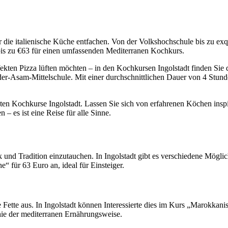
ür die italienische Küche entfachen. Von der Volkshochschule bis zu exq
r bis zu €63 für einen umfassenden Mediterranen Kochkurs.
ekten Pizza lüften möchten – in den Kochkursen Ingolstadt finden Sie
der-Asam-Mittelschule. Mit einer durchschnittlichen Dauer von 4 Stund
bten Kochkurse Ingolstadt. Lassen Sie sich von erfahrenen Köchen inspir
 – es ist eine Reise für alle Sinne.
k und Tradition einzutauchen. In Ingolstadt gibt es verschiedene Mögli
 für 63 Euro an, ideal für Einsteiger.
Fette aus. In Ingolstadt können Interessierte dies im Kurs „Marokkani
hie der mediterranen Ernährungsweise.