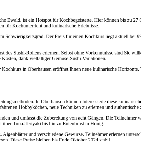
he Ewald, ist ein Hotspot für Kochbegeisterte. Hier können bis zu 27 
n für Kochunterricht und kulinarische Erlebnisse.
 Schwierigkeitsgrad. Der Preis für einen Kochkurs liegt aktuell bei 99
t des Sushi-Rollens erlernen. Selbst ohne Vorkenntnisse sind Sie willk
 Kosten, dank vielfältiger Gemüse-Sushi-Variationen.
r Kochkurs in Oberhausen eröffnet Ihnen neue kulinarische Horizonte. T
itungsmethoden. In Oberhausen können Interessierte diese kulinarische
ahrenen Hobbyköchen, neue Techniken zu erlernen und authentische S
tunden und umfasst die Zubereitung von acht Gängen. Die Teilnehmer we
l über Tuna-Teriyaki bis hin zu Entenbrust in Honig.
s, Algenblätter und verschiedene Gewürze. Teilnehmer erlernen untersc
son. Diese Preise bleiben bis Ende Oktober 2024 stabil.