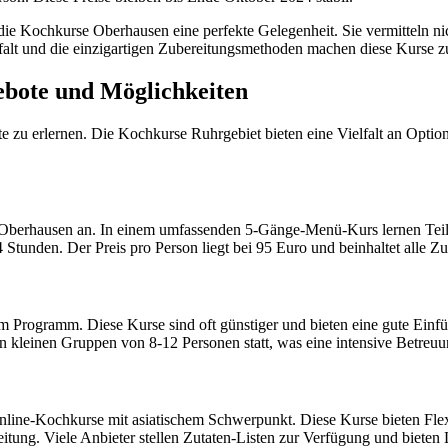
 die Kochkurse Oberhausen eine perfekte Gelegenheit. Sie vermitteln ni
falt und die einzigartigen Zubereitungsmethoden machen diese Kurse z
ebote und Möglichkeiten
e zu erlernen. Die Kochkurse Ruhrgebiet bieten eine Vielfalt an Optione
se Oberhausen an. In einem umfassenden 5-Gänge-Menü-Kurs lernen Tei
4 Stunden. Der Preis pro Person liegt bei 95 Euro und beinhaltet alle 
Programm. Diese Kurse sind oft günstiger und bieten eine gute Einfüh
 in kleinen Gruppen von 8-12 Personen statt, was eine intensive Betreu
Online-Kochkurse mit asiatischem Schwerpunkt. Diese Kurse bieten Flexi
itung. Viele Anbieter stellen Zutaten-Listen zur Verfügung und bieten