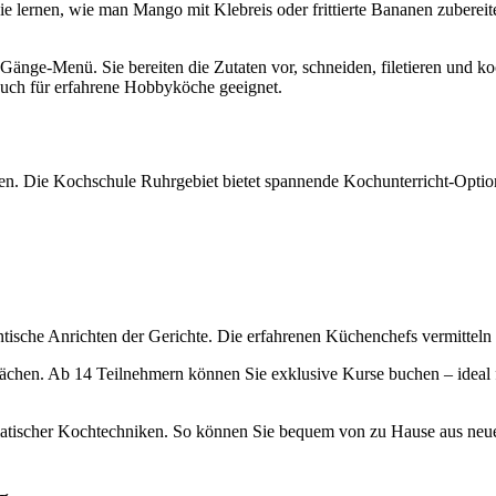
Sie lernen, wie man Mango mit Klebreis oder frittierte Bananen zubere
Gänge-Menü. Sie bereiten die Zutaten vor, schneiden, filetieren und k
auch für erfahrene Hobbyköche geeignet.
rnen. Die Kochschule Ruhrgebiet bietet spannende Kochunterricht-Opti
ische Anrichten der Gerichte. Die erfahrenen Küchenchefs vermitteln 
flächen. Ab 14 Teilnehmern können Sie exklusive Kurse buchen – ideal 
tischer Kochtechniken. So können Sie bequem von zu Hause aus neue F