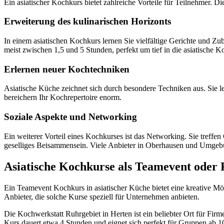
Ein asiatischer Kochkurs bietet zahlreiche Vorteile für Teilnehmer. 
Erweiterung des kulinarischen Horizonts
In einem asiatischen Kochkurs lernen Sie vielfältige Gerichte und Z
meist zwischen 1,5 und 5 Stunden, perfekt um tief in die asiatische 
Erlernen neuer Kochtechniken
Asiatische Küche zeichnet sich durch besondere Techniken aus. Sie
bereichern Ihr Kochrepertoire enorm.
Soziale Aspekte und Networking
Ein weiterer Vorteil eines Kochkurses ist das Networking. Sie treffe
geselliges Beisammensein. Viele Anbieter in Oberhausen und Umgebun
Asiatische Kochkurse als Teamevent oder 
Ein Teamevent Kochkurs in asiatischer Küche bietet eine kreative Mö
Anbieter, die solche Kurse speziell für Unternehmen anbieten.
Die Kochwerkstatt Ruhrgebiet in Herten ist ein beliebter Ort für F
Kurs dauert etwa 4 Stunden und eignet sich perfekt für Gruppen ab 1