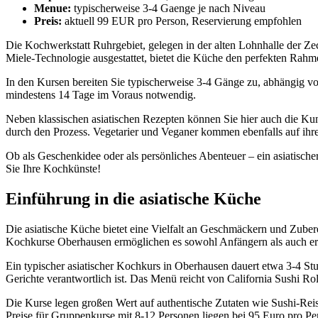
Menue:
typischerweise 3-4 Gaenge je nach Niveau
Preis:
aktuell 99 EUR pro Person, Reservierung empfohlen
Die Kochwerkstatt Ruhrgebiet, gelegen in der alten Lohnhalle der Zec
Miele-Technologie ausgestattet, bietet die Küche den perfekten Rahme
In den Kursen bereiten Sie typischerweise 3-4 Gänge zu, abhängig vom
mindestens 14 Tage im Voraus notwendig.
Neben klassischen asiatischen Rezepten können Sie hier auch die Kuns
durch den Prozess. Vegetarier und Veganer kommen ebenfalls auf ihre
Ob als Geschenkidee oder als persönliches Abenteuer – ein asiatische
Sie Ihre Kochkünste!
Einführung in die asiatische Küche
Die asiatische Küche bietet eine Vielfalt an Geschmäckern und Zubere
Kochkurse Oberhausen ermöglichen es sowohl Anfängern als auch erf
Ein typischer asiatischer Kochkurs in Oberhausen dauert etwa 3-4 S
Gerichte verantwortlich ist. Das Menü reicht von California Sushi Rol
Die Kurse legen großen Wert auf authentische Zutaten wie Sushi-Rei
Preise für Gruppenkurse mit 8-12 Personen liegen bei 95 Euro pro Per