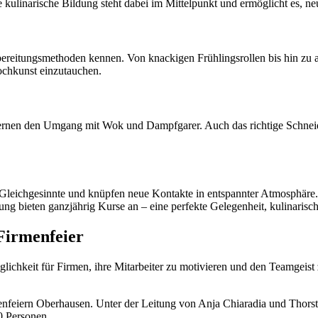
Die kulinarische Bildung steht dabei im Mittelpunkt und ermöglicht es,
ubereitungsmethoden kennen. Von knackigen Frühlingsrollen bis hin zu 
Kochkunst einzutauchen.
 lernen den Umgang mit Wok und Dampfgarer. Auch das richtige Schnei
n Gleichgesinnte und knüpfen neue Kontakte in entspannter Atmosphäre.
g bieten ganzjährig Kurse an – eine perfekte Gelegenheit, kulinarisc
Firmenfeier
glichkeit für Firmen, ihre Mitarbeiter zu motivieren und den Teamgeis
irmenfeiern Oberhausen. Unter der Leitung von Anja Chiaradia und Thor
0 Personen.