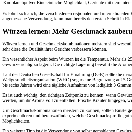
Knoblauchpulver
Eine einfache Möglichkeit, Gerichte mit dem int
Es lohnt sich auch, die verschiedenen regionalen und internationa
angemessene Verwendung, kann man bereits den ersten Schritt in Ri
Würzen lernen: Mehr Geschmack zauber
Würzen lernen und Geschmackskombinationen meistern sind wesentlic
sehr diese die Qualität ihrer Gerichte verbessern können.
Ein wesentlicher Aspekt beim Würzen ist die Temperatur. Mehr als
Gewürze richtig zu lagern. Die richtige Lagerung bewahrt die Arome
Laut der Deutschen Gesellschaft für Ernährung (DGE) sollte die ma
Weltgesundheitsorganisation (WHO) sogar eine Begrenzung auf 5 Gram
bis sechs Jahren wird eine tägliche Aufnahme von lediglich 3 Gramm
Es ist auch wichtig, den richtigen Zeitpunkt zu kennen, wann Gewür
werden, um ihr Aroma voll zu entfalten. Frische Kräuter hingegen, 
Um Geschmackskombinationen meistern zu können, sollten Einsteiger dar
experimentieren und herauszufinden, welche Geschmacksprofile gut zu
Möglichkeiten.
Ein weiterer Tipp ist die Verwendung von selbst gemahlenen Gewürze