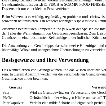
Die richtige Balance zwischen diesen Geschmacksrichtungen kann die 
Gewürzmischung ist der „BIO FISCH & SCAMPI FOOD FINISHER“, 
Desserts mit nur einer kleinen Prise verfeinern.
Beim Würzen ist es wichtig, regelmäßig zu probieren und schrittwei
schwer zu neutralisieren. Ein weiterer wichtiger Aspekt ist die Nutzu
Zusätzlich beeinflussen Temperatur und pH-Wert der Speisen die Inte
der Teller die Wahrnehmung von Gewürzen beeinflussen. Zum Beispi
Gewürzen in einer bestimmten Reihenfolge in der indischen Küche o
Die Anwendung von Gewürztipps, das schrittweise Hinzufügen und re
übermäßige Würze und unangenehme Überraschungen zu vermeiden. Wür
Basisgewürze und ihre Verwendung
Das Kennenlernen von Grundgewürzen und das Wissen über ihre Verwend
sein. In diesem Abschnitt werden wir die verschiedenen Grundgewür
Geschmackswunder bewirken.
Gewürz
Verwen
Salz
Wird als Grundgewürz zur Verbesserung des Gesch
Pfeffer
Gebräuchlich in der würzigen Küche und schafft Ti
Paprikapulver
Verleiht eine milde Schärfe und eignet sich perfekt