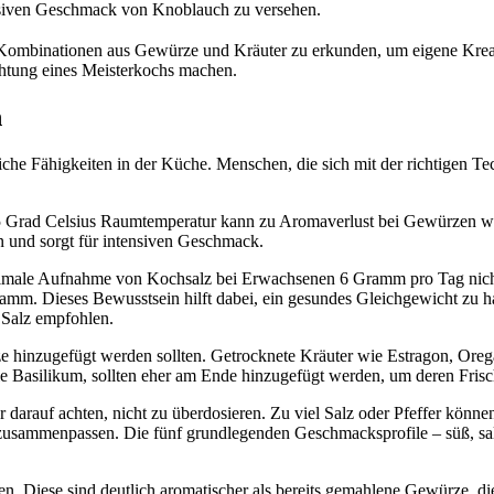
ensiven Geschmack von Knoblauch zu versehen.
len Kombinationen aus Gewürze und Kräuter zu erkunden, um eigene Kr
chtung eines Meisterkochs machen.
n
he Fähigkeiten in der Küche. Menschen, die sich mit der richtigen T
 25 Grad Celsius Raumtemperatur kann zu Aromaverlust bei Gewürzen w
n und sorgt für intensiven Geschmack.
ximale Aufnahme von Kochsalz bei Erwachsenen 6 Gramm pro Tag nicht 
m. Dieses Bewusstsein hilft dabei, ein gesundes Gleichgewicht zu hal
 Salz empfohlen.
ze hinzugefügt werden sollten. Getrocknete Kräuter wie Estragon, Or
wie Basilikum, sollten eher am Ende hinzugefügt werden, um deren Fr
auf achten, nicht zu überdosieren. Zu viel Salz oder Pfeffer können ei
sammenpassen. Die fünf grundlegenden Geschmacksprofile – süß, salzig
n. Diese sind deutlich aromatischer als bereits gemahlene Gewürze, di