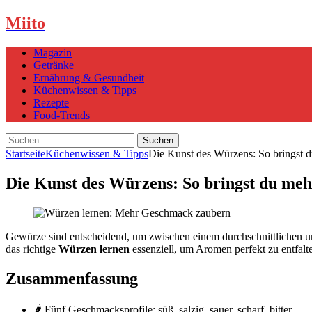
Miito
Magazin
Getränke
Ernährung & Gesundheit
Küchenwissen & Tipps
Rezepte
Food-Trends
Suchen
nach:
Startseite
Küchenwissen & Tipps
Die Kunst des Würzens: So bringst 
Die Kunst des Würzens: So bringst du me
Gewürze sind entscheidend, um zwischen einem durchschnittlichen und
das richtige
Würzen lernen
essenziell, um Aromen perfekt zu entfal
Zusammenfassung
🌶️ Fünf Geschmacksprofile: süß, salzig, sauer, scharf, bitter