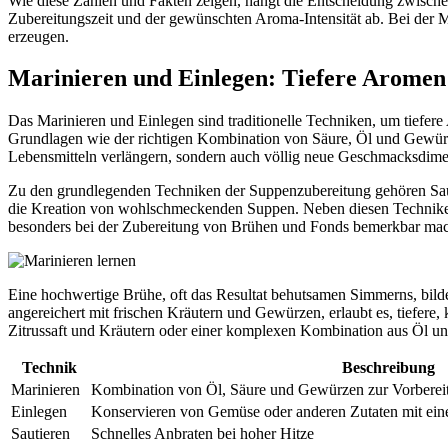
Wie diese Zahlen und Fakten zeigen, hängt die Entscheidung zwisch
Zubereitungszeit und der gewünschten Aroma-Intensität ab. Bei der
erzeugen.
Marinieren und Einlegen: Tiefere Aromen
Das Marinieren und Einlegen sind traditionelle Techniken, um tiefe
Grundlagen wie der richtigen Kombination von Säure, Öl und Gewürze
Lebensmitteln verlängern, sondern auch völlig neue Geschmacksdime
Zu den grundlegenden Techniken der Suppenzubereitung gehören Saut
die Kreation von wohlschmeckenden Suppen. Neben diesen Techniken b
besonders bei der Zubereitung von Brühen und Fonds bemerkbar mac
Eine hochwertige Brühe, oft das Resultat behutsamen Simmerns, bil
angereichert mit frischen Kräutern und Gewürzen, erlaubt es, tiefere
Zitrussaft und Kräutern oder einer komplexen Kombination aus Öl u
Technik
Beschreibung
Marinieren
Kombination von Öl, Säure und Gewürzen zur Vorbereit
Einlegen
Konservieren von Gemüse oder anderen Zutaten mit ei
Sautieren
Schnelles Anbraten bei hoher Hitze