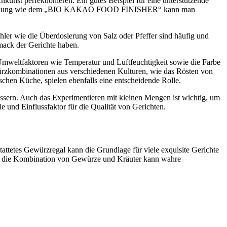
unst perfektionieren. Ein gutes Beispiel für eine unterstützende
n Mischung wie dem „BIO KAKAO FOOD FINISHER“ kann man
er wie die Überdosierung von Salz oder Pfeffer sind häufig und
hmack der Gerichte haben.
 Umweltfaktoren wie Temperatur und Luftfeuchtigkeit sowie die Farbe
rzkombinationen aus verschiedenen Kulturen, wie das Rösten von
hen Küche, spielen ebenfalls eine entscheidende Rolle.
ssern. Auch das Experimentieren mit kleinen Mengen ist wichtig, um
nd Einflussfaktor für die Qualität von Gerichten.
ttetes Gewürzregal kann die Grundlage für viele exquisite Gerichte
uch die Kombination von Gewürze und Kräuter kann wahre