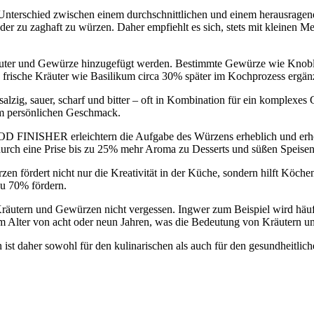
Unterschied zwischen einem durchschnittlichen und einem herausrage
oder zu zaghaft zu würzen. Daher empfiehlt es sich, stets mit kleinen M
räuter und Gewürze hinzugefügt werden. Bestimmte Gewürze wie Knobl
 frische Kräuter wie Basilikum circa 30% später im Kochprozess ergä
salzig, sauer, scharf und bitter – oft in Kombination für ein komplex
em persönlichen Geschmack.
NISHER erleichtern die Aufgabe des Würzens erheblich und erhöhe
eine Prise bis zu 25% mehr Aroma zu Desserts und süßen Speisen 
 fördert nicht nur die Kreativität in der Küche, sondern hilft Köchen
zu 70% fördern.
on Kräutern und Gewürzen nicht vergessen. Ingwer zum Beispiel wird h
im Alter von acht oder neun Jahren, was die Bedeutung von Kräutern un
 daher sowohl für den kulinarischen als auch für den gesundheitliche