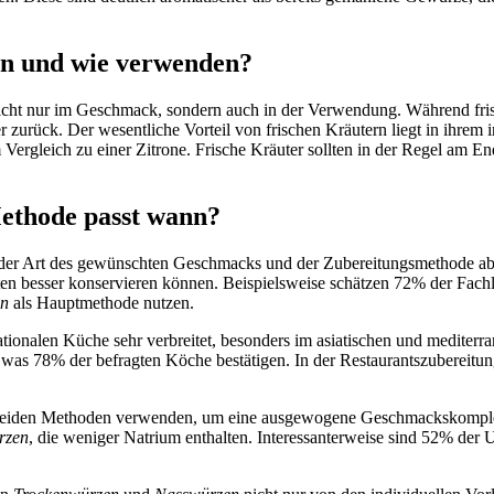
.
nn und wie verwenden?
 nicht nur im Geschmack, sondern auch in der Verwendung. Während fr
 zurück. Der wesentliche Vorteil von frischen Kräutern liegt in ihre
m Vergleich zu einer Zitrone. Frische Kräuter sollten in der Regel am 
ethode passt wann?
 der Art des gewünschten Geschmacks und der Zubereitungsmethode a
en besser konservieren können. Beispielsweise schätzen 72% der Fachle
en
als Hauptmethode nutzen.
nationalen Küche sehr verbreitet, besonders im asiatischen und mediterr
 was 78% der befragten Köche bestätigen. In der Restaurantszubereit
s beiden Methoden verwenden, um eine ausgewogene Geschmackskomplex
rzen
, die weniger Natrium enthalten. Interessanterweise sind 52% der 