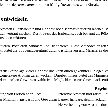
en
Trockenwürzen
und
Nasswürzen
nicht nur von den individuellen Vor
 Methode des
marinieren
kommen häufig
Nasswürzen
zum Einsatz, um t
 entwickeln
re Aromen zu entwickeln und Gerichte noch schmackhafter zu machen. W
n vertraut machen. Der Prozess des Einlegens, auch bekannt als Pökel
nsionen eröffnen.
ieren, Pochieren, Simmern und Blanchieren. Diese Methoden tragen we
ietet die Suppenzubereitung durch das Einlegen und Marinieren die M
ht.
det die Grundlage vieler Gerichte und kann durch gekonntes Einlegen
, komplexere Aromen zu entwickeln. Darüber hinaus bietet das Mariniere
nd exotischen Gewürzen, zahlreiche Möglichkeiten zur Geschmacksentf
Ergebni
ung von Fleisch oder Fisch
Intensive Aromen und zartes Fle
ner Mischung aus Essig und Gewürzen
Länger haltbare, geschmacklich 
Hervorhebung von Aromen durch