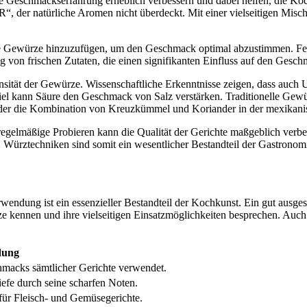
Geschmackserfahrung erheblich verbessern und dabei helfen, die Kochk
der natürliche Aromen nicht überdeckt. Mit einer vielseitige
se Gewürze hinzuzufügen, um den Geschmack optimal abzustimmen. Fehl
ng von frischen Zutaten, die einen signifikanten Einfluss auf den Gesc
nsität der Gewürze. Wissenschaftliche Erkenntnisse zeigen, dass auch
el kann Säure den Geschmack von Salz verstärken. Traditionelle Gewü
der die Kombination von Kreuzkümmel und Koriander in der mexikanisc
gelmäßige Probieren kann die Qualität der Gerichte maßgeblich verbe
ztechniken sind somit ein wesentlicher Bestandteil der Gastronomie u
ung ist ein essenzieller Bestandteil der Kochkunst. Ein gut ausgesta
ze kennen und ihre vielseitigen Einsatzmöglichkeiten besprechen. A
dung
macks sämtlicher Gerichte verwendet.
efe durch seine scharfen Noten.
 für Fleisch- und Gemüsegerichte.