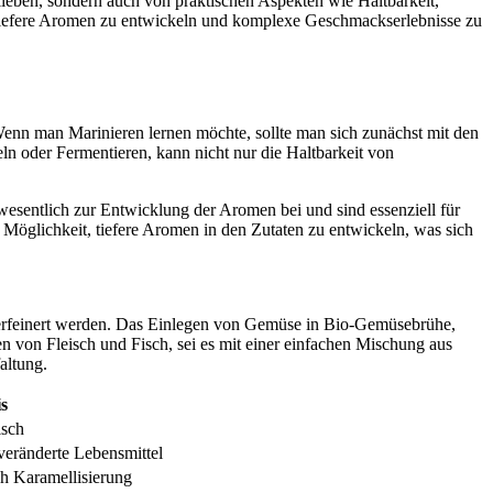
lieben, sondern auch von praktischen Aspekten wie Haltbarkeit,
iefere Aromen zu entwickeln und komplexe Geschmackserlebnisse zu
enn man Marinieren lernen möchte, sollte man sich zunächst mit den
n oder Fermentieren, kann nicht nur die Haltbarkeit von
sentlich zur Entwicklung der Aromen bei und sind essenziell für
öglichkeit, tiefere Aromen in den Zutaten zu entwickeln, was sich
 verfeinert werden. Das Einlegen von Gemüse in Bio-Gemüsebrühe,
n von Fleisch und Fisch, sei es mit einer einfachen Mischung aus
altung.
s
isch
veränderte Lebensmittel
 Karamellisierung