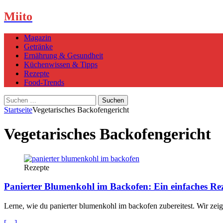
Miito
Magazin
Getränke
Ernährung & Gesundheit
Küchenwissen & Tipps
Rezepte
Food-Trends
Suchen
nach:
Startseite
Vegetarisches Backofengericht
Vegetarisches Backofengericht
Rezepte
Panierter Blumenkohl im Backofen: Ein einfaches Rez
Lerne, wie du panierter blumenkohl im backofen zubereitest. Wir zeige
[…]