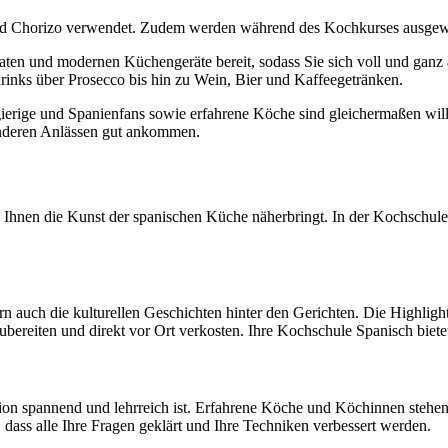
und Chorizo verwendet. Zudem werden während des Kochkurses ausgewä
en und modernen Küchengeräte bereit, sodass Sie sich voll und ganz a
drinks über Prosecco bis hin zu Wein, Bier und Kaffeegetränken.
ugierige und Spanienfans sowie erfahrene Köche sind gleichermaßen 
nderen Anlässen gut ankommen.
s Ihnen die Kunst der spanischen Küche näherbringt. In der Kochschule
rn auch die kulturellen Geschichten hinter den Gerichten. Die Highli
ubereiten und direkt vor Ort verkosten. Ihre Kochschule Spanisch bietet
tion spannend und lehrreich ist. Erfahrene Köche und Köchinnen stehen
dass alle Ihre Fragen geklärt und Ihre Techniken verbessert werden.