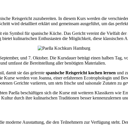
ische Reisgericht zuzubereiten. In diesem Kurs werden die verschiedene
hritt wird detailliert erklärt und gemeinsam ausgeführt, um das perfekt
it ein Symbol für spanische Küche. Das Gericht vereint die Vielfalt der
bietet kulinarischen Enthusiasten die Möglichkeit, diese klassischen A
 2. September, und 7. Oktober. Die Kursdauer beträgt einen halben Tag,
nd umfasst die Bereitstellung aller benötigten Materialien.
l, damit sie das gelernte
spanische Reisgericht kochen lernen
und zu
e Kurse werden von Joanna, einer erfahrenen Ecotrophologin und Beweg
otenen Gerichte variieren, um stets frische und saisonale Zutaten zu ge
iebten Paella beschäftigen sich die Kurse mit weiteren Klassikern wie E
e Kultur durch ihre kulinarischen Traditionen besser kennenzulernen u
die moderne Ausstattung, die den Teilnehmern zur Verfügung steht. D