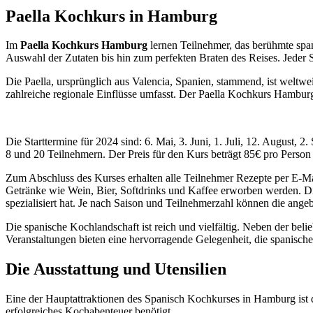
Paella Kochkurs in Hamburg
Im
Paella Kochkurs Hamburg
lernen Teilnehmer, das berühmte span
Auswahl der Zutaten bis hin zum perfekten Braten des Reises. Jeder Sc
Die Paella, ursprünglich aus Valencia, Spanien, stammend, ist weltwe
zahlreiche regionale Einflüsse umfasst. Der Paella Kochkurs Hamburg 
Die Starttermine für 2024 sind: 6. Mai, 3. Juni, 1. Juli, 12. August,
8 und 20 Teilnehmern. Der Preis für den Kurs beträgt 85€ pro Person u
Zum Abschluss des Kurses erhalten alle Teilnehmer Rezepte per E-Mai
Getränke wie Wein, Bier, Softdrinks und Kaffee erworben werden. Di
spezialisiert hat. Je nach Saison und Teilnehmerzahl können die angeb
Die spanische Kochlandschaft ist reich und vielfältig. Neben der bel
Veranstaltungen bieten eine hervorragende Gelegenheit, die spanisch
Die Ausstattung und Utensilien
Eine der Hauptattraktionen des Spanisch Kochkurses in Hamburg ist 
erfolgreiches Kochabenteuer benötigt.