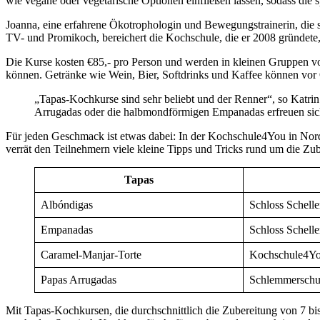
wie vegane oder vegetarische Optionen einfließen lassen, sodass die s
Joanna, eine erfahrene Ökotrophologin und Bewegungstrainerin, die s
TV- und Promikoch, bereichert die Kochschule, die er 2008 gründete
Die Kurse kosten €85,- pro Person und werden in kleinen Gruppen v
können. Getränke wie Wein, Bier, Softdrinks und Kaffee können vor
„Tapas-Kochkurse sind sehr beliebt und der Renner“, so Katrin
Arrugadas oder die halbmondförmigen Empanadas erfreuen sich
Für jeden Geschmack ist etwas dabei: In der Kochschule4You in Nord
verrät den Teilnehmern viele kleine Tipps und Tricks rund um die Zub
Tapas
Albóndigas
Schloss Schell
Empanadas
Schloss Schell
Caramel-Manjar-Torte
Kochschule4Y
Papas Arrugadas
Schlemmerschu
Mit Tapas-Kochkursen, die durchschnittlich die Zubereitung von 7 bi