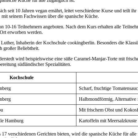
panische Küche für alle zugänglich ist.
ich seit 10 Jahren vegan ernährt, leitet verschiedene Kurse und teilt
, mit seinem Fachwissen über die spanische Küche.
on 10-16 Teilnehmern angeboten. Nach dem Kurs erhalten alle Teilneh
 Ort erworben werden.
 Luther, Inhaberin der Kochschule cookingberlin. Besonders die Klassi
 großer Beliebtheit.
erstedt wird beispielsweise eine süße Caramel-Manjar-Torte mit frisc
ereitung südländischer Spezialitäten.
Kochschule
enberg
Scharf, fruchtige Tomatensau
enberg
Halbmondförmig, Alternative 
ou
Mit frischem Obst und Kokos
le Hamburg
Kartoffeln mit Meersalzkruste
s 17 verschiedenen Gerichten bieten, wird die spanische Küche für all