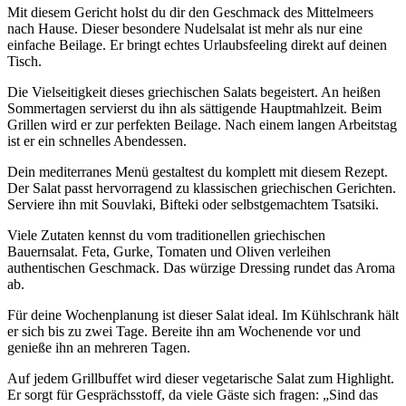
Mit diesem Gericht holst du dir den Geschmack des Mittelmeers
nach Hause. Dieser besondere Nudelsalat ist mehr als nur eine
einfache Beilage. Er bringt echtes Urlaubsfeeling direkt auf deinen
Tisch.
Die Vielseitigkeit dieses griechischen Salats begeistert. An heißen
Sommertagen servierst du ihn als sättigende Hauptmahlzeit. Beim
Grillen wird er zur perfekten Beilage. Nach einem langen Arbeitstag
ist er ein schnelles Abendessen.
Dein mediterranes Menü gestaltest du komplett mit diesem Rezept.
Der Salat passt hervorragend zu klassischen griechischen Gerichten.
Serviere ihn mit Souvlaki, Bifteki oder selbstgemachtem Tsatsiki.
Viele Zutaten kennst du vom traditionellen griechischen
Bauernsalat. Feta, Gurke, Tomaten und Oliven verleihen
authentischen Geschmack. Das würzige Dressing rundet das Aroma
ab.
Für deine Wochenplanung ist dieser Salat ideal. Im Kühlschrank hält
er sich bis zu zwei Tage. Bereite ihn am Wochenende vor und
genieße ihn an mehreren Tagen.
Auf jedem Grillbuffet wird dieser vegetarische Salat zum Highlight.
Er sorgt für Gesprächsstoff, da viele Gäste sich fragen: „Sind das