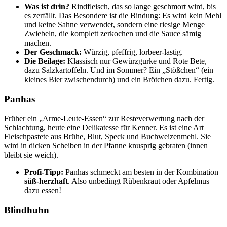
Was ist drin?
Rindfleisch, das so lange geschmort wird, bis
es zerfällt. Das Besondere ist die Bindung: Es wird kein Mehl
und keine Sahne verwendet, sondern eine riesige Menge
Zwiebeln, die komplett zerkochen und die Sauce sämig
machen.
Der Geschmack:
Würzig, pfeffrig, lorbeer-lastig.
Die Beilage:
Klassisch nur Gewürzgurke und Rote Bete,
dazu Salzkartoffeln. Und im Sommer? Ein „Stößchen“ (ein
kleines Bier zwischendurch) und ein Brötchen dazu. Fertig.
Panhas
Früher ein „Arme-Leute-Essen“ zur Resteverwertung nach der
Schlachtung, heute eine Delikatesse für Kenner. Es ist eine Art
Fleischpastete aus Brühe, Blut, Speck und Buchweizenmehl. Sie
wird in dicken Scheiben in der Pfanne knusprig gebraten (innen
bleibt sie weich).
Profi-Tipp:
Panhas schmeckt am besten in der Kombination
süß-herzhaft
. Also unbedingt Rübenkraut oder Apfelmus
dazu essen!
Blindhuhn