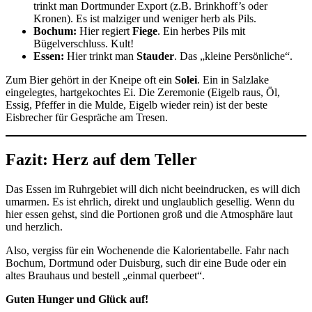
trinkt man Dortmunder Export (z.B. Brinkhoff’s oder
Kronen). Es ist malziger und weniger herb als Pils.
Bochum:
Hier regiert
Fiege
. Ein herbes Pils mit
Bügelverschluss. Kult!
Essen:
Hier trinkt man
Stauder
. Das „kleine Persönliche“.
Zum Bier gehört in der Kneipe oft ein
Solei
. Ein in Salzlake
eingelegtes, hartgekochtes Ei. Die Zeremonie (Eigelb raus, Öl,
Essig, Pfeffer in die Mulde, Eigelb wieder rein) ist der beste
Eisbrecher für Gespräche am Tresen.
Fazit: Herz auf dem Teller
Das Essen im Ruhrgebiet will dich nicht beeindrucken, es will dich
umarmen. Es ist ehrlich, direkt und unglaublich gesellig. Wenn du
hier essen gehst, sind die Portionen groß und die Atmosphäre laut
und herzlich.
Also, vergiss für ein Wochenende die Kalorientabelle. Fahr nach
Bochum, Dortmund oder Duisburg, such dir eine Bude oder ein
altes Brauhaus und bestell „einmal querbeet“.
Guten Hunger und Glück auf!