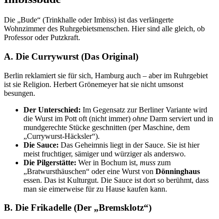
Die „Bude“ (Trinkhalle oder Imbiss) ist das verlängerte
Wohnzimmer des Ruhrgebietsmenschen. Hier sind alle gleich, ob
Professor oder Putzkraft.
A. Die Currywurst (Das Original)
Berlin reklamiert sie für sich, Hamburg auch – aber im Ruhrgebiet
ist sie Religion. Herbert Grönemeyer hat sie nicht umsonst
besungen.
Der Unterschied:
Im Gegensatz zur Berliner Variante wird
die Wurst im Pott oft (nicht immer)
ohne
Darm serviert und in
mundgerechte Stücke geschnitten (per Maschine, dem
„Currywurst-Häcksler“).
Die Sauce:
Das Geheimnis liegt in der Sauce. Sie ist hier
meist fruchtiger, sämiger und würziger als anderswo.
Die Pilgerstätte:
Wer in Bochum ist,
muss
zum
„Bratwursthäuschen“ oder eine Wurst von
Dönninghaus
essen. Das ist Kulturgut. Die Sauce ist dort so berühmt, dass
man sie eimerweise für zu Hause kaufen kann.
B. Die Frikadelle (Der „Bremsklotz“)