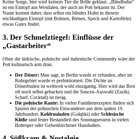
Keine Sorge, hier wird keinem Tier die Brille geklaut. „Blindhuhn“
ist ein Eintopf aus Westfalen, der auch im Pott bekannt ist. Der
Name kommt daher, dass selbst ein blindes Huhn in diesem
reichhaltigen Eintopf (mit Bohnen, Birnen, Speck und Kartoffeln)
etwas Gutes findet.
3. Der Schmelztiegel: Einflüsse der
„Gastarbeiter“
Ohne die türkische, polnische und italienische Community wäre der
Pott kulinarisch arm dran.
Der Döner:
Man sagt, in Berlin wurde er erfunden, aber im
Ruhrgebiet wurde er perfektioniert. Die Dichte an
Dönerbuden ist weltweit wohl einzigartig. Hier wird das Brot
oft noch selbst gebacken und die Saucen-Auswahl (Zaziki,
Scharf, Cocktail) ist riesig.
Die polnische Kante:
In vielen Familienrezepten finden sich
Spuren der polnischen Einwanderer aus dem späten 19.
Jahrhundert.
Kohlrouladen
(Gołąbki) oder
Schlesische
Klöße
sind fester Bestandteil des Sonntagsessens in vielen
Bottroper oder Gelsenkirchener Haushalten.
4. Süßkram & Nostalgie