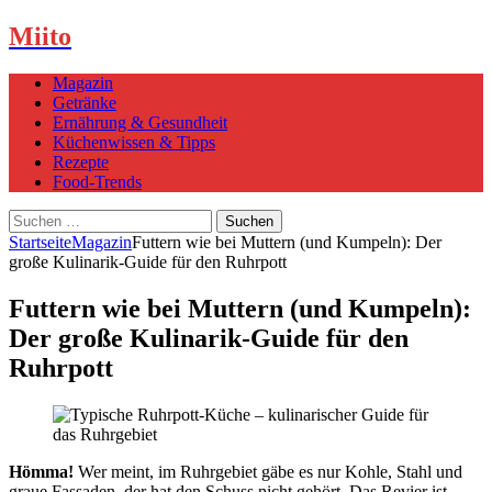
Miito
Magazin
Getränke
Ernährung & Gesundheit
Küchenwissen & Tipps
Rezepte
Food-Trends
Suchen
nach:
Startseite
Magazin
Futtern wie bei Muttern (und Kumpeln): Der
große Kulinarik-Guide für den Ruhrpott
Futtern wie bei Muttern (und Kumpeln):
Der große Kulinarik-Guide für den
Ruhrpott
Hömma!
Wer meint, im Ruhrgebiet gäbe es nur Kohle, Stahl und
graue Fassaden, der hat den Schuss nicht gehört. Das Revier ist